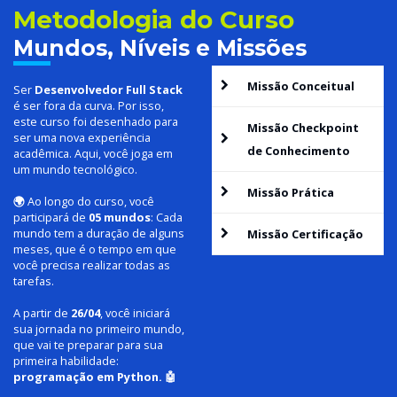
Metodologia do Curso
Mundos, Níveis e Missões
Missão Conceitual
Ser
Desenvolvedor Full Stack
é ser fora da curva. Por isso,
este curso foi desenhado para
Missão Checkpoint
ser uma nova experiência
de Conhecimento
acadêmica. Aqui, você joga em
um mundo tecnológico.
Missão Prática
🌍
Ao longo do curso, você
participará de
05 mundos
: Cada
mundo tem a duração de alguns
Missão Certificação
meses, que é o tempo em que
você precisa realizar todas as
tarefas.
A partir de
26/04
, você iniciará
sua jornada no primeiro mundo,
que vai te preparar para sua
primeira habilidade:
programação em Python. 🤖